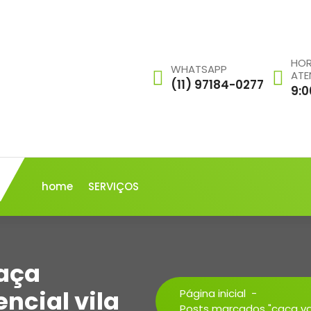
HOR
WHATSAPP
ATE
(11) 97184-0277
9:0
home
SERVIÇOS
caça
ncial vila
Página inicial
-
Posts marcados "caça va