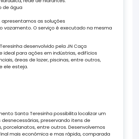
ráulica, rede de hidrantes.
o de água
 apresentamos as soluções
 do vazamento. O serviço é executado na mesma
eresinha desenvolvido pela JN Caça
deal para ações em indústrias, edifícios
nciais, áreas de lazer, piscinas, entre outros,
 ele esteja.
nto Santa Teresinha possibilita localizar um
esnecessárias, preservando itens de
, porcelanatos, entre outros. Desenvolvemos
 final mais econômica e mas rápida, comparada