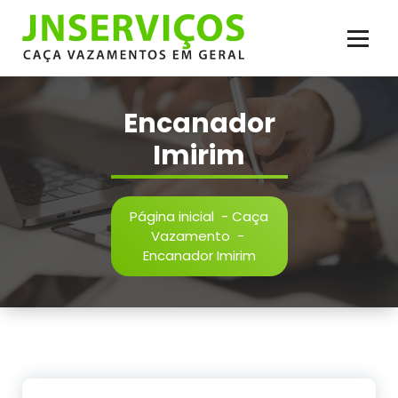
Pular
para
o
conteúdo
Vazamento de Água e Esgoto, Infiltração, Reparos Hidráulicos, Inspeção,
Reparos em Geral. Serviço de Caça Vazamento com Qualidade
Encanador
Imirim
Página inicial
-
Caça
Vazamento
-
Encanador Imirim