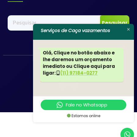
Pesquisar
por:
Serviços de Caça vazamentos
Olá, Clique no botão abaixo e
lhe daremos um orçamento
imediato ou Clique aqui para
ligar:
(11) 97184-0277
Copyright © 2022 JN SERVIÇOS
Fale no Whatsapp
Estamos online