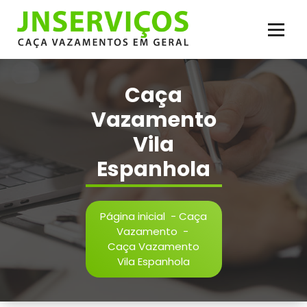
Pular
para
o
conteúdo
Vazamento de Água e Esgoto, Infiltração, Reparos Hidráulicos, Inspeção,
Reparos em Geral. Serviço de Caça Vazamento com Qualidade
Caça
Vazamento
Vila
Espanhola
Página inicial
-
Caça
Vazamento
-
Caça Vazamento
Vila Espanhola