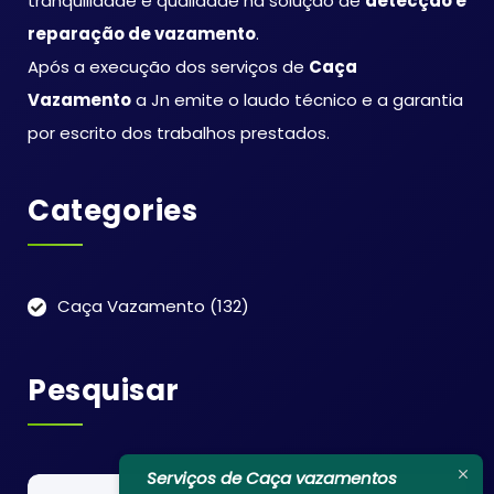
tranqüilidade e qualidade na solução de
detecção e
reparação de vazamento
.
Fornecemos relatórios detalhados
Após a execução dos serviços de
Caça
com as informações sobre a
localização e extensão do
Vazamento
a Jn emite o laudo técnico e a garantia
vazamento detectado.
por escrito dos trabalhos prestados.
Orientamos nossos clientes sobre as
melhores opções de reparo e
fornecemos recomendações para
Categories
evitar futuros vazamentos.
Por que Escolher a Caça Vazamento
Casa Verde:
Caça Vazamento
(132)
Pesquisar
Serviços de Caça vazamentos
Pesquisar