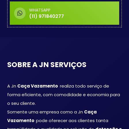
necessidade de quebrar paredes ou
WHATSAPP
pisos.
(11) 971840277
Localizamos vazamentos em
tubulações de água potável,
sistemas de esgoto, piscinas,
sistemas de aquecimento, entre
outros.
Inspeção de Vazamentos Ocultos:
SOBRE A JN SERVIÇOS
Detectamos vazamentos que estão
escondidos atrás de paredes, sob
pisos, ou em locais de difícil acesso.
A Jn
Caça Vazamento
realiza todo serviço de
Utilizamos técnicas não invasivas
forma eficiente, com comodidade e economia para
para acessar áreas restritas e
o seu cliente.
identificar vazamentos sem danificar
a estrutura da propriedade.
Somente uma empresa como a Jn
Caça
Vazamento
pode oferecer aos clientes tanta
Relatórios Detalhados: