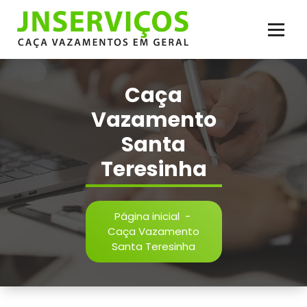
Pular
para
o
conteúdo
Vazamento de Água e Esgoto, Infiltração, Reparos Hidráulicos, Inspeção,
Reparos em Geral. Serviço de Caça Vazamento com Qualidade
Caça
Vazamento
Santa
Teresinha
Página inicial
-
Caça Vazamento
Santa Teresinha