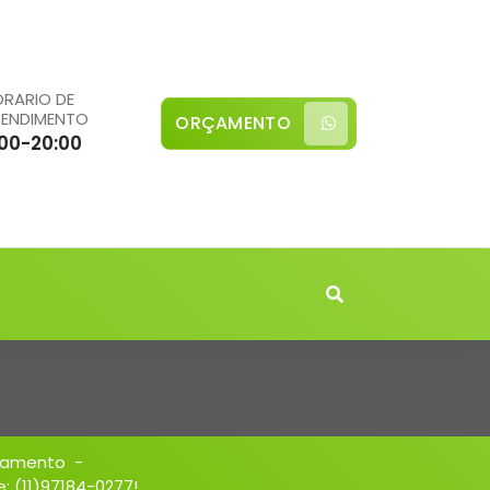
RARIO DE
TENDIMENTO
ORÇAMENTO
:00-20:00
zamento
-
 (11)97184-0277!