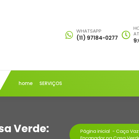
HO
WHATSAPP
A
(11) 97184-0277
9
home
SERVIÇOS
sa Verde:
Página inicial
-
Caça Va
Encanador na Casa Verde: