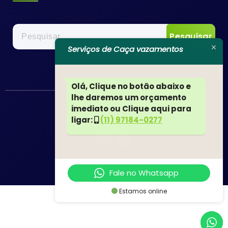
Pesquisar
por:
Serviços de Caça vazamentos
Olá, Clique no botão abaixo e
lhe daremos um orçamento
imediato ou Clique aqui para
ligar:
(11) 97184-0277
Copyright © 2022 JN SERVIÇOS
Fale no Whatsapp
Estamos online