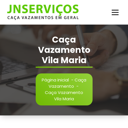
Pular
para
o
conteúdo
Vazamento de Água e Esgoto, Infiltração, Reparos Hidráulicos, Inspeção,
Reparos em Geral. Serviço de Caça Vazamento com Qualidade
Caça
Vazamento
Vila Maria
Página inicial
-
Caça
Vazamento
-
Caça Vazamento
Vila Maria