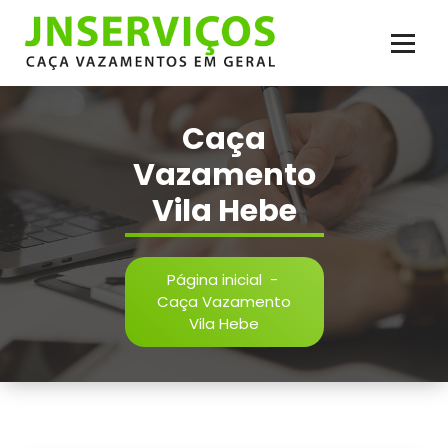
Pular
para
o
conteúdo
Vazamento de Água e Esgoto, Infiltração, Reparos Hidráulicos, Inspeção,
Reparos em Geral. Serviço de Caça Vazamento com Qualidade
Caça
Vazamento
Vila Hebe
Página inicial
-
Caça Vazamento
Vila Hebe