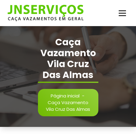
Pular
para
o
conteúdo
Vazamento de Água e Esgoto, Infiltração, Reparos Hidráulicos, Inspeção,
Reparos em Geral. Serviço de Caça Vazamento com Qualidade
Caça
Vazamento
Vila Cruz
Das Almas
Página inicial
-
Caça Vazamento
Vila Cruz Das Almas