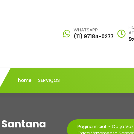
HO
WHATSAPP
A
(11) 97184-0277
9
home
SERVIÇOS
 Santana
Página inicial
-
Caça Va
Caça Vazamento Santan