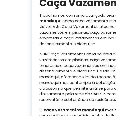
Caça Vazamen
Trabalhamos com uma avançada tecno
mandaqui
como caça vazamento sub
visível. A Jn Caça Vazamentos atua n
vazamentos em piscinas, caça vazame
empresas e caça vazamentos em indú
desentupimento e hidráulica.
A JN Caça Vazamentos atua na área 
vazamentos em piscinas, caça vazame
empresas e caça vazamentos em indú
desentupimento e hidráulica. Desde 1
mandaqui, oferecendo laudo técnico à
mandaqui mas contempla a detecção e
ultrassom, o que permite análise par
diretamente pela rede da SABESP, como
reservatório subterrâneo de residência, e
O
caça vazamentos mandaqui
mas t
sem danificar a superfície analisada. F