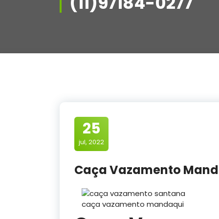
(11)97184-0277
25
jul, 2022
Caça Vazamento Manda
caça vazamento mandaqui