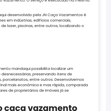
 do vazamento. O serviço é executado na mesma
qui desenvolvido pela JN Caça Vazamentos é
s em indústrias, edifícios comerciais,
s de lazer, piscinas, entre outros, localizando o
ento mandaqui possibilita localizar um
esnecessárias, preservando itens de
, porcelanatos, entre outros. Desenvolvemos
 final mais econômica e mas rápida, comparada
res de proprietários de imóveis já se
o caça vazamento