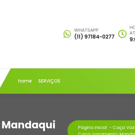
HO
WHATSAPP
A
(11) 97184-0277
9
home
SERVIÇOS
 Mandaqui
Página inicial
-
Caça Va
Caça Vazamento Mandaqu