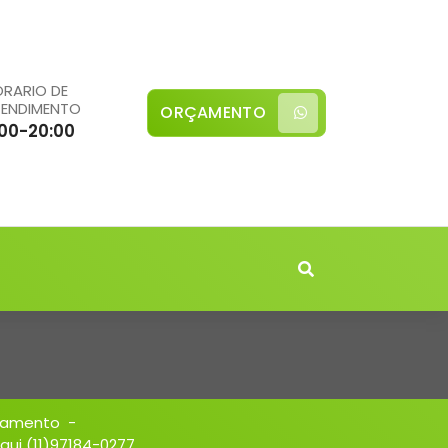
RARIO DE
TENDIMENTO
ORÇAMENTO
:00-20:00
zamento
-
i (11)97184-0277