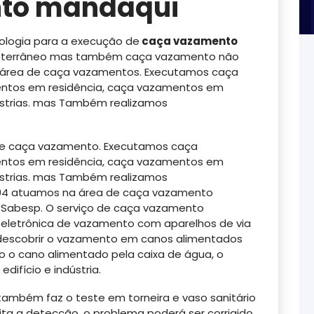
to mandaqui
logia para a execução de
caça vazamento
terrâneo mas também caça vazamento não
a área de caça vazamentos. Executamos caça
ntos em residência, caça vazamentos em
strias. mas Também realizamos
de caça vazamento. Executamos caça
ntos em residência, caça vazamentos em
strias. mas Também realizamos
994 atuamos na área de caça vazamento
 Sabesp. O serviço de caça vazamento
letrônica de vazamento com aparelhos de via
a descobrir o vazamento em canos alimentados
 o cano alimentado pela caixa de água, o
difício e indústria.
ambém faz o teste em torneira e vaso sanitário
eita a detecção, o problema poderá ser corrigido