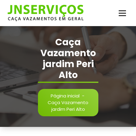
Pular
para
o
conteúdo
Vazamento de Água e Esgoto, Infiltração, Reparos Hidráulicos, Inspeção,
Reparos em Geral. Serviço de Caça Vazamento com Qualidade
Caça
Vazamento
jardim Peri
Alto
Página inicial
-
Caça Vazamento
jardim Peri Alto