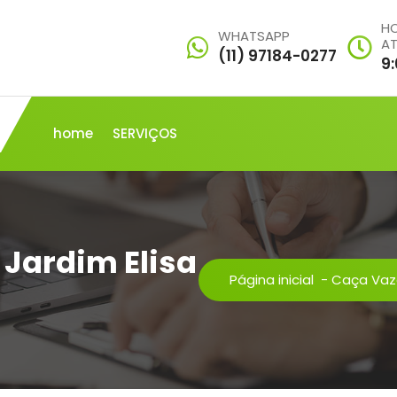
HO
WHATSAPP
A
(11) 97184-0277
9
home
SERVIÇOS
Jardim Elisa
Página inicial
-
Caça Vaza