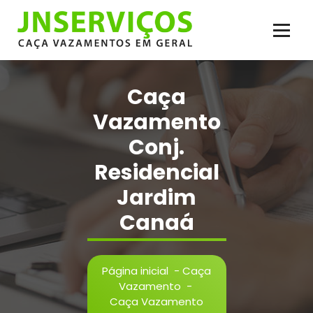
Pular
para
o
conteúdo
Vazamento de Água e Esgoto, Infiltração, Reparos Hidráulicos, Inspeção,
Reparos em Geral. Serviço de Caça Vazamento com Qualidade
Caça
Vazamento
Conj.
Residencial
Jardim
Canaá
Página inicial
-
Caça
Vazamento
-
Caça Vazamento