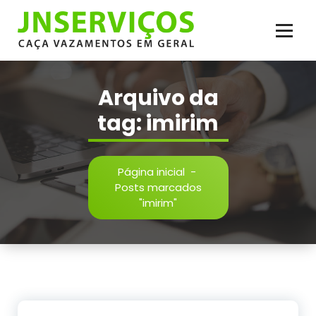
Pular
para
o
conteúdo
Vazamento de Água e Esgoto, Infiltração, Reparos Hidráulicos, Inspeção,
Reparos em Geral. Serviço de Caça Vazamento com Qualidade
Arquivo da
tag: imirim
Página inicial
-
Posts marcados
"imirim"